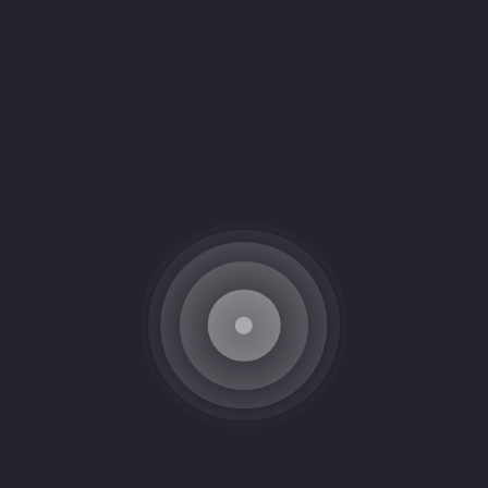
nt essentielles. L’
excavation de fondation
constitue l’étape la plu
 veillons à ce que le terrain soit parfaitement préparé pour accueill
ons septiques
protègent efficacement les nappes phréatiques et le
 de préparer le terrain pour une pose de tourbe impeccable, tandi
ble pour l’asphalte ou le pavé. Nous pouvons aussi réaliser le
ée d’eau ou le raccordement à l’égout, pour que vous puissiez emm
en bloc
sécurise votre terrain et apporte une touche esthétique à vo
 commerciale
, municipale ou résidentielle, l’excavation est