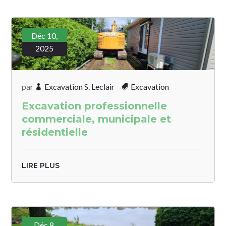
Déc 10,
2025
par
Excavation S. Leclair
Excavation
Excavation professionnelle
commerciale, municipale et
résidentielle
LIRE PLUS
Déc 8,