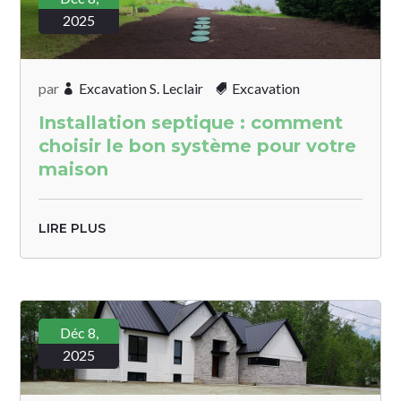
2025
par
Excavation S. Leclair
Excavation
Installation septique : comment
choisir le bon système pour votre
maison
LIRE PLUS
Déc 8,
2025